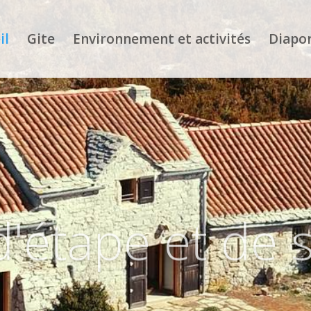
il
Gite
Environnement et activités
Diapo
d'étape et de 