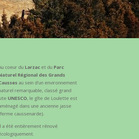
Au coeur du
Larzac
et du
Parc
Naturel
Régional des Grands
Causses
au sein d’un environnement
naturel remarquable, classé grand
site
UNESCO
, le gîte de Loulette est
aménagé dans une ancienne jasse
(ferme caussenarde).
Il a été entièrement rénové
écologiquement.