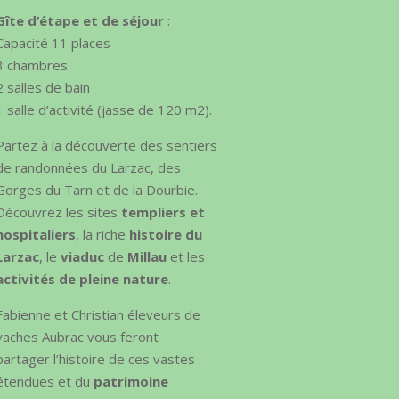
Gîte d’étape et de séjour
:
Capacité 11 places
3 chambres
2 salles de bain
1 salle d’activité (jasse de 120 m2).
Partez à la découverte des sentiers
de randonnées du Larzac, des
Gorges du Tarn et de la Dourbie.
Découvrez les sites
templiers et
hospitaliers
, la riche
histoire du
Larzac
, le
viaduc
de
Millau
et les
activités de pleine
nature
.
Fabienne et Christian éleveurs de
vaches Aubrac vous feront
partager l’histoire de ces vastes
étendues et du
patrimoine