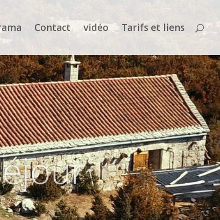
rama
Contact
vidéo
Tarifs et liens
séjour