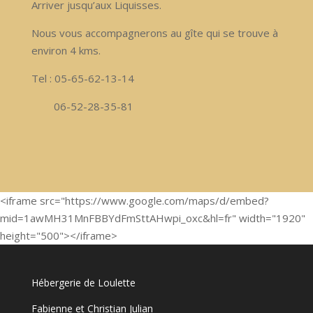
Arriver jusqu’aux Liquisses.
Nous vous accompagnerons au gîte qui se trouve à
environ 4 kms.
Tel : 05-65-62-13-14
06-52-28-35-81
<iframe src="https://www.google.com/maps/d/embed?
mid=1awMH31MnFBBYdFmSttAHwpi_oxc&hl=fr" width="1920"
height="500"></iframe>
Hébergerie de Loulette
Fabienne et Christian Julian